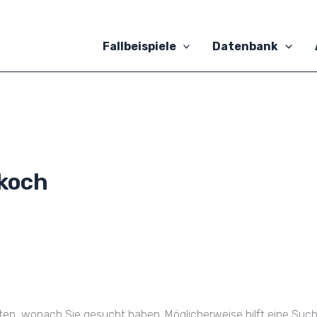
Fallbeispiele
Datenbank
koch
nnten, wonach Sie gesucht haben. Möglicherweise hilft eine Such