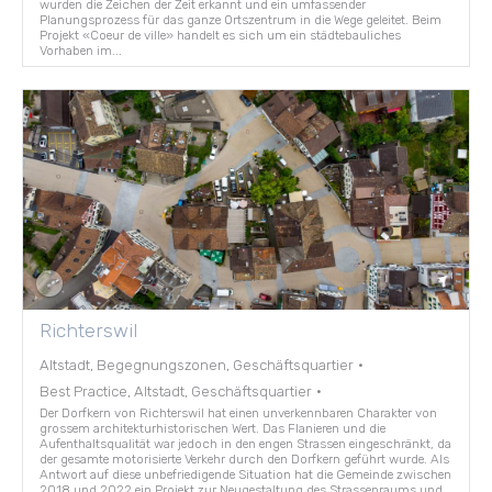
wurden die Zeichen der Zeit erkannt und ein umfassender
Planungsprozess für das ganze Ortszentrum in die Wege geleitet. Beim
Projekt «Coeur de ville» handelt es sich um ein städtebauliches
Vorhaben im...
Richterswil
Altstadt, Begegnungszonen, Geschäftsquartier
·
Best Practice, Altstadt, Geschäftsquartier
·
Der Dorfkern von Richterswil hat einen unverkennbaren Charakter von
grossem architekturhistorischen Wert. Das Flanieren und die
Aufenthaltsqualität war jedoch in den engen Strassen eingeschränkt, da
der gesamte motorisierte Verkehr durch den Dorfkern geführt wurde. Als
Antwort auf diese unbefriedigende Situation hat die Gemeinde zwischen
2018 und 2022 ein Projekt zur Neugestaltung des Strassenraums und