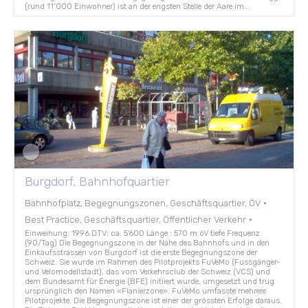
(rund 11‘000 Einwohner) ist an der engsten Stelle der Aare im...
Burgdorf, Bahnhofquartier
Bahnhofplatz, Begegnungszonen, Geschäftsquartier, ÖV
·
Best Practice, Geschäftsquartier, Öffentlicher Verkehr
·
Einweihung: 1996 DTV: ca. 5'600 Länge : 570 m öV tiefe Frequenz
(90/Tag) Die Begegnungszone in der Nähe des Bahnhofs und in den
Einkaufsstrassen von Burgdorf ist die erste Begegnungszone der
Schweiz. Sie wurde im Rahmen des Pilotprojekts FuVeMo (Fussgänger-
und Velomodellstadt), das vom Verkehrsclub der Schweiz (VCS) und
dem Bundesamt für Energie (BFE) initiiert wurde, umgesetzt und trug
ursprünglich den Namen «Flanierzone». FuVeMo umfasste mehrere
Pilotprojekte. Die Begegnungszone ist einer der grössten Erfolge daraus.