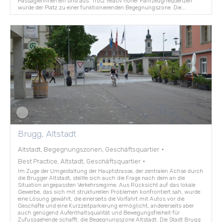
PassagierInnen ein und aus. Trotz relativ hoher Fahrzeugfrequenzen
wurde der Platz zu einer funktionierenden Begegnungszone. Die...
Brugg, Altstadt
Altstadt, Begegnungszonen, Geschäftsquartier
·
Best Practice, Altstadt, Geschäftsquartier
·
Im Zuge der Umgestaltung der Hauptstrasse, der zentralen Achse durch
die Brugger Altstadt, stellte sich auch die Frage nach dem an die
Situation angepassten Verkehrsregime. Aus Rücksicht auf das lokale
Gewerbe, das sich mit strukturellen Problemen konfrontiert sah, wurde
eine Lösung gewählt, die einerseits die Vorfahrt mit Autos vor die
Geschäfte und eine Kurzzeitparkierung ermöglicht, andererseits aber
auch genügend Aufenthaltsqualität und Bewegungsfreiheit für
Zufussgehende schafft: die Begegnungszone Altstadt. Die Stadt Brugg