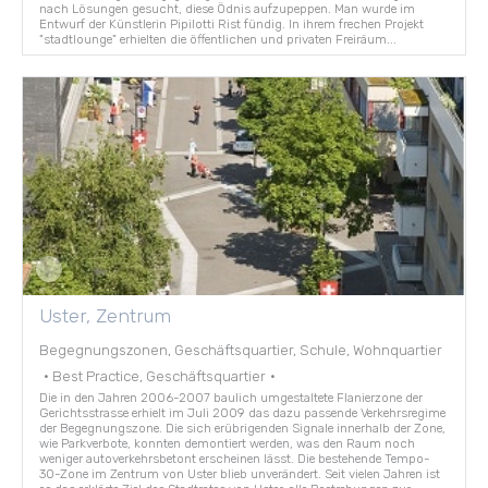
nach Lösungen gesucht, diese Ödnis aufzupeppen. Man wurde im
Entwurf der Künstlerin Pipilotti Rist fündig. In ihrem frechen Projekt
"stadtlounge" erhielten die öffentlichen und privaten Freiräum...
Uster, Zentrum
Begegnungszonen, Geschäftsquartier, Schule, Wohnquartier
·
Best Practice, Geschäftsquartier
·
Die in den Jahren 2006-2007 baulich umgestaltete Flanierzone der
Gerichtsstrasse erhielt im Juli 2009 das dazu passende Verkehrsregime
der Begegnungszone. Die sich erübrigenden Signale innerhalb der Zone,
wie Parkverbote, konnten demontiert werden, was den Raum noch
weniger autoverkehrsbetont erscheinen lässt. Die bestehende Tempo-
30-Zone im Zentrum von Uster blieb unverändert. Seit vielen Jahren ist