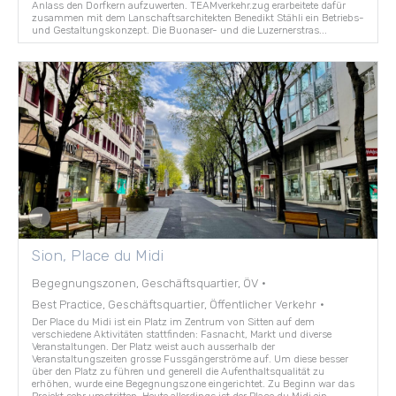
Anlass den Dorfkern aufzuwerten. TEAMverkehr.zug erarbeitete dafür
zusammen mit dem Lanschaftsarchitekten Benedikt Stähli ein Betriebs-
und Gestaltungskonzept. Die Buonaser- und die Luzernerstras...
Sion, Place du Midi
Begegnungszonen, Geschäftsquartier, ÖV
·
Best Practice, Geschäftsquartier, Öffentlicher Verkehr
·
Der Place du Midi ist ein Platz im Zentrum von Sitten auf dem
verschiedene Aktivitäten stattfinden: Fasnacht, Markt und diverse
Veranstaltungen. Der Platz weist auch ausserhalb der
Veranstaltungszeiten grosse Fussgängerströme auf. Um diese besser
über den Platz zu führen und generell die Aufenthaltsqualität zu
erhöhen, wurde eine Begegnungszone eingerichtet. Zu Beginn war das
Projekt sehr umstritten. Heute allerdings ist der Place du Midi ein