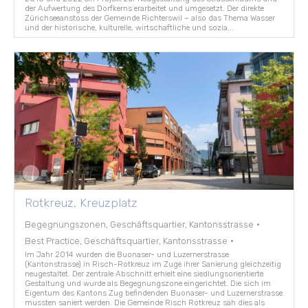
der Aufwertung des Dorfkerns erarbeitet und umgesetzt. Der direkte
Zürichseeanstoss der Gemeinde Richterswil – also das Thema Wasser
und der historische, kulturelle, wirtschaftliche und sozia...
Rotkreuz, Kreuzplatz
Begegnungszonen, Geschäftsquartier, Kantonsstrasse
·
Best Practice, Geschäftsquartier, Kantonsstrasse
·
Im Jahr 2014 wurden die Buonaser- und Luzernerstrasse
(Kantonstrasse) in Risch-Rotkreuz im Zuge ihrer Sanierung gleichzeitig
neugestaltet. Der zentrale Abschnitt erhielt eine siedlungsorientierte
Gestaltung und wurde als Begegnungszone eingerichtet. Die sich im
Eigentum des Kantons Zug befindenden Buonaser- und Luzernerstrasse
mussten saniert werden. Die Gemeinde Risch Rotkreuz sah dies als