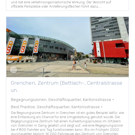
und hat eine verkehrsorganisatorische Wirkung. Der Verzicht auf
offizielle Parkplätze oder Anlieferungsflächen führt dazu,...
Grenchen, Zentrum (Bettlach-, Centralstrasse
un...
Begegnungszonen, Geschäftsquartier, Kantonsstrasse
·
Best Practice, Geschäftsquartier, Kantonsstrasse
·
Die Begnungszone Zentrum in Grenchen ist ein gutes Beispiel dafür, wie
eine Entlastung als Chance für eine Umgestaltung genutzt wurde. Die
Begegnungszone Zentrum hat einen Aufwertungsprozess im Ortskern
von Grenchen in Gang gesetzt und zeigt auf, wie eine Begegnungszone
bei 4'800 Fahrten pro Tag funktionieren kann. Bis im Frühjahr 2002
durchquerten täglich 14‘200 Fahrzeuge das Zentrum von Grenchen.