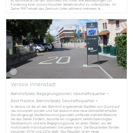
es das erklärte Ziel des Stadtrates von Uster, alle Bestrebungen zur
Förderung einer rücksichtsvollen Verkehrskultur zu unterstützen. Im
Jahre 1997 erhielt das Zentrum Uster während mehreren W...
Versoix Innenstadt
Bahnhofplatz, Begegnungszonen, Geschäftsquartier
·
Best Practice, Bahnhofplatz, Geschäftsquartier
·
In Versoix ist der an den Bahnhof angrenzende Stadtteil von Grund auf
neu konzipiert worden und hat dadurch eine neue Zentralität erhalten.
Das ehrgeizige Stadtentwicklungsprojekt umfasste mehrere Bereiche,
die das Gehen fördern; darunter ein insgesamt verkehrsberuhigtes
Stadtzentrum und eine Begegnungszone, an jenen Stellen, wo der
motorisierte Individualverkehr zirkulieren kann. Die Bauarbeiten fanden
zwischen 2014 und 2016 statt. Das Resultat ist ein neuer