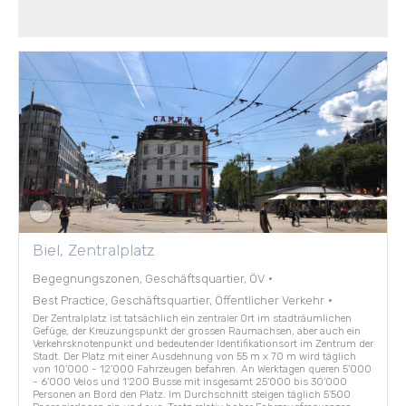
Biel, Zentralplatz
Begegnungszonen, Geschäftsquartier, ÖV
·
Best Practice, Geschäftsquartier, Öffentlicher Verkehr
·
Der Zentralplatz ist tatsächlich ein zentraler Ort im stadträumlichen
Gefüge, der Kreuzungspunkt der grossen Raumachsen, aber auch ein
Verkehrsknotenpunkt und bedeutender Identifikationsort im Zentrum der
Stadt. Der Platz mit einer Ausdehnung von 55 m x 70 m wird täglich
von 10'000 - 12'000 Fahrzeugen befahren. An Werktagen queren 5'000
- 6'000 Velos und 1'200 Busse mit insgesamt 25'000 bis 30'000
Personen an Bord den Platz. Im Durchschnitt steigen täglich 5'500