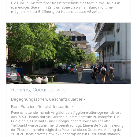
Die zum Teil vierstreifige Strasse zerschnitt die Stadt in zwei Teile. Ein
ebenerdiges Queren im Zentrumsbereich war jahrelang nicht mehr
möglich. Mit der Eröffnung der Nationalstrasse A5 zwis...
Renens, Coeur de ville
Begegnungszonen, Geschäftsquartier
·
Best Practice, Geschäftsquartier
·
Renens hatte wie manch vergleichbare Agglomerationsgemeinde seit
den 1960-Jahren mit viel Verkehr in ihrem Zentrum zu kämpfen. Die
Funktion als Einkaufs- und Begegnungsort sowie als sozialer
Treffpunkt wurde zunehmend beeinträchtigt. Eine erste Modernisierung
der Place du marché zeigte das Potenzial dieses Ortes. Als Anfang der
2000er-Jahre private Entwicklungsprojekte zur Diskussion standen,